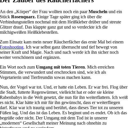
Der Zauber des Räucherfächers
An den „Körper“ der Frau wollten noch ein paar
Muscheln
und ein
Stück
Rosenquarz.
Einige Tage später ging ich über die
Verbindungsstellen nochmal mit dem Heißkleber drüber und streute
Glitzer drauf. Das klappte ganz gut und so verdeckte ich die
milchigweißen Heißklebestellen.
Zum Einsatz kam mein neuer Räucherfächer das erste Mal bei einem
Fotoshooting
. Ich war selbst ganz überrascht und tief bewegt von
seiner Kraft und Magie.
Nach und nach werde ich ihn sicher noch
weiter verschönern und ergänzen.
Ein Wort noch zum
Umgang mit toten Tieren
. Mich erreichen
Stimmen, die verwundert und erschrocken sind, wie ich als
Vegetarierin und Tierfreundin sowas machen kann.
Nun, der Vogel war tot. Und, er hatte ein Leben. Er war frei. Flog über
die Stadt, futterte Regenwürmer, vielleicht hat er oder sie kleine
Rabenbabys in die Welt gesetzt, die nun für ihn weiterflattern. Ich weiß
es nicht. Klar hätte ich mir für ihn gewünscht, dass er weiterfliegen
darf. Klar war ich traurig und berührt, dass dieses Tier tot zu unseren
Füßen lag. Und das ist das Leben. Es beginnt und es endet. Ob ich das
begrüße oder nicht. Der Umgang mit dem Tod ist in unserer
„modernen“ Gesellschaft meiner Meinung nach ohnehin zu