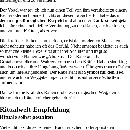
hinterfragen und zu verändern.
Der Vogel war tot, ob ich nun einen Teil von ihm verarbeite zu einem
Fächer oder nicht ändert nichts an dieser Tatsache.
Ich habe das mit
dem mir
größtmöglichen Respekt
und all meiner
Dankbarkeit
getan.
Ich spüre eine noch tiefere Verbindung zu den Raben, die hier leben,
und zu ihren Kräften, als zuvor.
Die Kraft des Raben ist umstritten, er ist den modernen Menschen
nicht geheuer habe ich oft das Gefühl. Nicht umsonst begleitet er auch
so manche kleine Hexe, sitzt auf ihrer Schulter und trägt so
wundervolle Namen wie „Abraxas“.
Der Rabe gilt als
Gestaltenwandler und Wahrer der magischen Kräfte. Raben sind klug
und beobachten ihre Umgebung äußerst wach. Übrigens trauern Rabe
auch um ihre Artgenossen. Der Rabe steht als
Symbol für den Tod
und er wacht an Weggabelungen, macht uns auf unsere
Schatten
aufmerksam.
Danke für die Kraft des Raben und diesen magischen Weg, den ich
hier mit dem Räucherfächer gehen durfte.
Ritualwelt-Empfehlung
Rituale selbst gestalten
Vielleicht hast du selbst einen Räucherfächer – oder spürst den