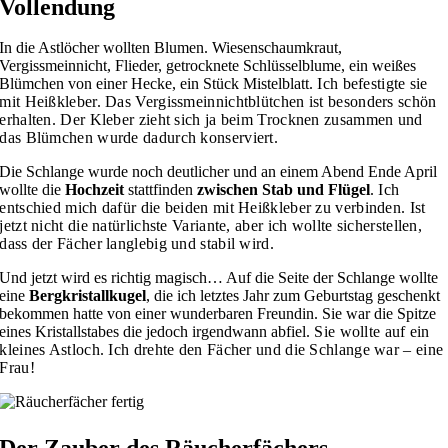
Vollendung
In die Astlöcher wollten Blumen. Wiesenschaumkraut,
Vergissmeinnicht, Flieder, getrocknete Schlüsselblume, ein weißes
Blümchen von einer Hecke, ein Stück Mistelblatt.
Ich befestigte sie
mit Heißkleber. Das Vergissmeinnichtblütchen ist besonders schön
erhalten. Der Kleber zieht sich ja beim Trocknen zusammen und
das Blümchen wurde dadurch konserviert.
Die Schlange wurde noch deutlicher und an einem Abend Ende April
wollte die
Hochzeit
stattfinden
zwischen Stab und Flügel
.
Ich
entschied mich dafür die beiden mit Heißkleber zu verbinden. Ist
jetzt nicht die natürlichste Variante, aber ich wollte sicherstellen,
dass der Fächer langlebig und stabil wird.
Und jetzt wird es richtig magisch… Auf die Seite der Schlange wollte
eine
Bergkristallkugel
, die ich letztes Jahr zum Geburtstag geschenkt
bekommen hatte von einer wunderbaren Freundin. Sie war die Spitze
eines Kristallstabes die jedoch irgendwann abfiel.
Sie wollte auf ein
kleines Astloch. Ich drehte den Fächer und die Schlange war – eine
Frau!