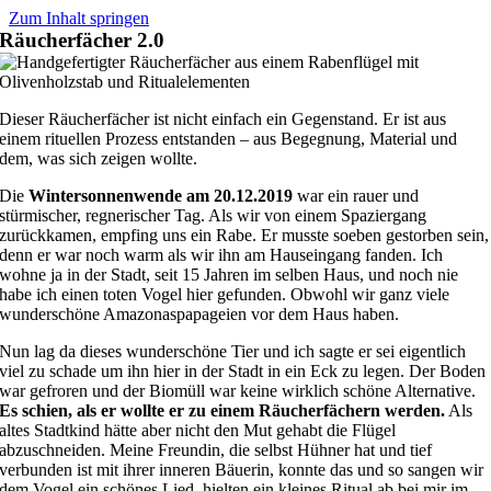
Zum Inhalt springen
Räucherfächer 2.0
Dieser Räucherfächer ist nicht einfach ein Gegenstand. Er ist aus
einem rituellen Prozess entstanden – aus Begegnung, Material und
dem, was sich zeigen wollte.
Die
Wintersonnenwende am 20.12.2019
war ein rauer und
stürmischer, regnerischer Tag.
Als wir von einem Spaziergang
zurückkamen, empfing uns ein Rabe. Er musste soeben gestorben sein,
denn er war noch warm als wir ihn am Hauseingang fanden. Ich
wohne ja in der Stadt, seit 15 Jahren im selben Haus, und noch nie
habe ich einen toten Vogel hier gefunden. Obwohl wir ganz viele
wunderschöne Amazonaspapageien vor dem Haus haben.
Nun lag da dieses wunderschöne Tier und ich sagte er sei eigentlich
viel zu schade um ihn hier in der Stadt in ein Eck zu legen. Der Boden
war gefroren und der Biomüll war keine wirklich schöne Alternative.
Es schien, als er wollte er zu einem Räucherfächern werden.
Als
altes Stadtkind hätte aber nicht den Mut gehabt die Flügel
abzuschneiden. Meine Freundin, die selbst Hühner hat und tief
verbunden ist mit ihrer inneren Bäuerin, konnte das und so sangen wir
dem Vogel ein schönes Lied, hielten ein kleines Ritual ab bei mir im