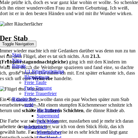
Male prüfte ich, doch es war ganz klar wohin er wollte. So schenkt
ich ihn einer wundervollen Frau zu ihrem Geburtstag. Ich weiß,
dort ist er in den besten Händen und wird mit ihr Wunder wirken.
Der Stab
Toggle Navigation
Immer wieder machte ich mir Gedanken darüber was denn nun zu tun
Start
sei mit dem Flügel, aber es tat sich nichts.
Am
21.3.
Nina
(Frühjahrstagundnachtgleiche)
ging ich mit den Kindern im
Rituale
Wald und durch die Weinberge spazieren und fand eine, so dachte
1:1 Ritualbegleitung
ich, große Wurzel. Die nahm ich mit. Erst später erkannte ich, dass
Blessingway
es sich um eine
Weinrebe
handelte.
Freie Taufe
Freie Trauung
Freie Trauerfeier
Ritualtücher
Ein Teil dieser Rebe wollte dann ein paar Wochen später zum Stab
rund
verarbeitet werden.
Mit einem stumpfen Küchenmesser schnitzte ich
Nachtmond
herum und
schälte die äußeren Schichten
, die dünne Rinde ab.
Supermond
Die Farbe war sehr schön darunter, nussfarben und je mehr ich daran
Pink Moon
arbeitete desto begeisterter war ich von dem Stück Holz, das ich
quadratisch
gewählt hatte. Faszinierenderweise ist es sehr leicht und liegt ganz
Mondzauber
fantastisch weich in der Hand.
Fliedermond