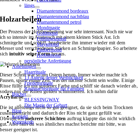
längs
Diamantenmond bordeaux
Diamantenmond nachtblau
Holzarbeiten
Diamantenmond petrol
Mondmagie
Der Prozess der Holzbearbeitung war sehr interessant. Noch nie war
Goldmond
ich so intensiv im Austausch mit einem kleinen Stück Ast.
Ich
Frühlingsmond
schmirgelte und schliff, bearbeitete ihn immer wieder mit dem
Mayamond
Messer und verschiedenen Stärken an Schmirgelpapier. So arbeitete
Zaubermond
sich
intuitiv seine Form
heraus.
Herbstmond
persönliche Anfertigung
Anleitungen
Haarrituale
Dieser Schritt war so um Ostern herum. Immer wieder machte ich
13 Anteile deiner Weiblichkeit
Pausen, spürte einige Zeit, was der nächste Schritt sein wollte.
Einige
Friedensrituale
Risse füllte ich mit goldener Farbe und schliff sie danach wieder ab,
Rauhnachtsrituale für Familien
sodass nur die Rillen golden schimmerten. Ich nahm dafür
Bücher
Acrylfarbe
.
BLESSINGWAY
Die Magie der Geburt
Die ist allerdings nicht so gut geeignet, da sie sich beim Trocknen
Blog
zusammenzieht und dadurch der Riss nicht ganz gefüllt war.
Kontakt
Obwohl ich
mehrere Schichten
auftrug klappte das nicht wirklich
Warenkorb
gut. Also falls du was ähnliches machst berichte mir bitte, was
besser geeignet ist.