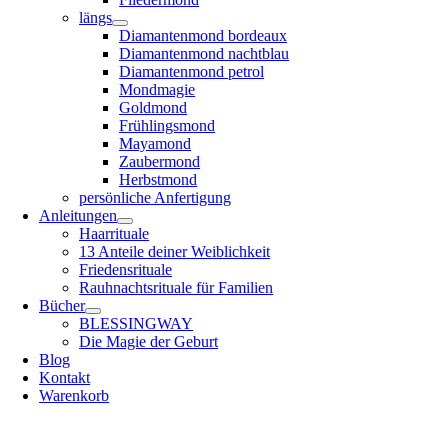
längs
Diamantenmond bordeaux
Diamantenmond nachtblau
Diamantenmond petrol
Mondmagie
Goldmond
Frühlingsmond
Mayamond
Zaubermond
Herbstmond
persönliche Anfertigung
Anleitungen
Haarrituale
13 Anteile deiner Weiblichkeit
Friedensrituale
Rauhnachtsrituale für Familien
Bücher
BLESSINGWAY
Die Magie der Geburt
Blog
Kontakt
Warenkorb