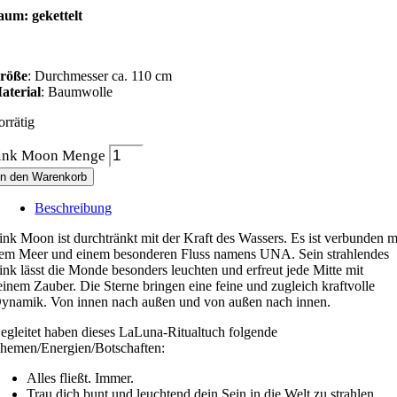
aum: gekettelt
röße
: Durchmesser ca. 110 cm
aterial
: Baumwolle
orrätig
ink Moon Menge
In den Warenkorb
Beschreibung
ink Moon ist durchtränkt mit der Kraft des Wassers. Es ist verbunden m
em Meer und einem besonderen Fluss namens UNA. Sein strahlendes
ink lässt die Monde besonders leuchten und erfreut jede Mitte mit
einem Zauber. Die Sterne bringen eine feine und zugleich kraftvolle
ynamik. Von innen nach außen und von außen nach innen.
egleitet haben dieses LaLuna-Ritualtuch folgende
hemen/Energien/Botschaften:
Alles fließt. Immer.
Trau dich bunt und leuchtend dein Sein in die Welt zu strahlen.