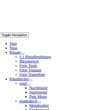
Toggle Navigation
Start
Nina
Rituale
1:1 Ritualbegleitung
Blessingway
Freie Taufe
Freie Trauung
Freie Trauerfeier
Ritualtücher
rund
Nachtmond
Supermond
Pink Moon
quadratisch
Mondzauber
Fliedermond