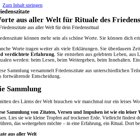
Zum Inhalt springen
iedenszitate
orte aus aller Welt für Rituale des Frieden
iedenszitate können mehr sein als schöne Worte. Sie können dich eri
nche Worte tragen weiter als viele Erklärungen.
Sie überdauern Zei
nd verdichtete Erfahrung
.
Sie entstehen aus gelebtem Leben, aus 
tualen werden: beim Lesen, beim Weitergeben, beim Innehalten. Ein S
ese Sammlung versammelt Friedenszitate aus unterschiedlichen Teil
s fortwährende Entscheidung.
ie Sammlung
mitten des Lärms der Welt brauchen wir manchmal nur ein leises Wort,
ese Sammlung von Zitaten, Versen und Impulsen ist wie ein leise
ssen. Lies sie wie kleine Tropfen auf trockener Erde. Vielleicht findest 
rühren, das weitergehen möchte – in eine Erfahrung, ein Ritual. Dort 
tate aus aller Welt