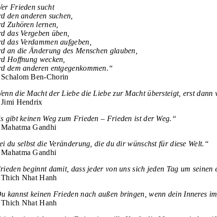
er Frieden sucht
rd den anderen suchen,
rd Zuhören lernen,
rd das Vergeben üben,
rd das Verdammen aufgeben,
rd an die Änderung des Menschen glauben,
rd Hoffnung wecken,
rd dem anderen entgegenkommen.“
Schalom Ben-Chorin
enn die Macht der Liebe die Liebe zur Macht übersteigt,
erst dann 
Jimi Hendrix
s gibt keinen Weg zum Frieden – Frieden ist der Weg.“
Mahatma Gandhi
ei du selbst die Veränderung, die du dir wünschst für diese Welt.“
Mahatma Gandhi
rieden beginnt damit, dass jeder von uns sich jeden Tag um seinen
Thich Nhat Hanh
u kannst keinen Frieden nach außen bringen,
wenn dein Inneres im
Thich Nhat Hanh