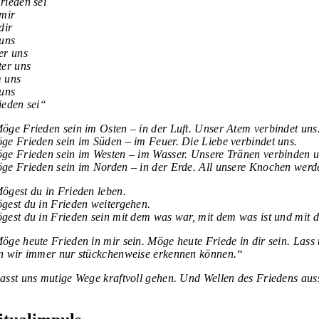
rieden sei
 mir
dir
 uns
er uns
ter uns
 uns
 uns
ieden sei“
öge Frieden sein im Osten – in der Luft. Unser Atem verbindet uns
ge Frieden sein im Süden – im Feuer. Die Liebe verbindet uns.
ge Frieden sein im Westen – im Wasser. Unsere Tränen verbinden u
ge Frieden sein im Norden – in der Erde. All unsere Knochen werde
ögest du in Frieden leben.
gest du in Frieden weitergehen.
gest du in Frieden sein mit dem was war, mit dem was ist und mit 
öge heute Frieden in mir sein. Möge heute Friede in dir sein. Lass 
n wir immer nur stückchenweise erkennen können.“
asst uns mutige Wege kraftvoll gehen.
Und Wellen des Friedens au