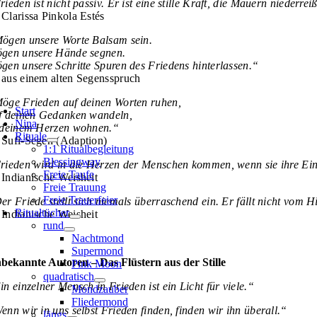
rieden ist nicht passiv. Er ist eine stille Kraft, die Mauern niederre
Clarissa Pinkola Estés
ögen unsere Worte Balsam sein.
gen unsere Hände segnen.
gen unsere Schritte Spuren des Friedens hinterlassen.“
aus einem alten Segensspruch
öge Frieden auf deinen Worten ruhen,
Start
f deinen Gedanken wandeln,
Nina
 deinem Herzen wohnen.“
Rituale
Sufi-Segen (Adaption)
1:1 Ritualbegleitung
Blessingway
rieden wird in die Herzen der Menschen kommen,
wenn sie ihre Ei
Freie Taufe
Indianische Weisheit
Freie Trauung
Freie Trauerfeier
er Friede stellt sich niemals überraschend ein.
Er fällt nicht vom 
Ritualtücher
Indianische Weisheit
rund
Nachtmond
Supermond
bekannte Autoren – Das Flüstern aus der Stille
Pink Moon
quadratisch
in einzelner Mensch in Frieden ist ein Licht für viele.“
Mondzauber
Fliedermond
enn wir in uns selbst Frieden finden, finden wir ihn überall.“
längs