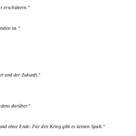
r erschüttern.“
unden ist.“
rt und der Zukunft.“
edens darüber.“
nd ohne Ende. Für den Krieg gibt es keinen Spalt.“