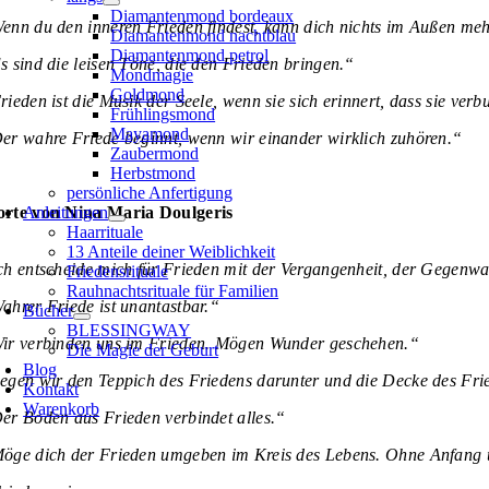
Diamantenmond bordeaux
enn du den inneren Frieden findest, kann dich nichts im Außen meh
Diamantenmond nachtblau
Diamantenmond petrol
s sind die leisen Töne, die den Frieden bringen.“
Mondmagie
Goldmond
rieden ist die Musik der Seele, wenn sie sich erinnert, dass sie verb
Frühlingsmond
Mayamond
er wahre Friede beginnt, wenn wir einander wirklich zuhören.“
Zaubermond
Herbstmond
persönliche Anfertigung
rte von Nina Maria Doulgeris
Anleitungen
Haarrituale
13 Anteile deiner Weiblichkeit
ch entscheide mich für Frieden mit der Vergangenheit, der Gegenwa
Friedensrituale
Rauhnachtsrituale für Familien
ahrer Friede ist unantastbar.“
Bücher
BLESSINGWAY
ir verbinden uns im Frieden. Mögen Wunder geschehen.“
Die Magie der Geburt
Blog
egen wir den Teppich des Friedens darunter und die Decke des Fri
Kontakt
Warenkorb
er Boden aus Frieden verbindet alles.“
öge dich der Frieden umgeben im Kreis des Lebens. Ohne Anfang u