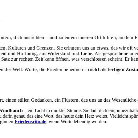
s
nnern, dich ausrichten – und zu einem inneren Ort führen, an dem F
ten, Kulturen und Grenzen.
Sie erinnern uns an etwas, das wir oft
Leid und Hoffnung, aus Widerstand und Liebe. Als gesprochene oder 
atz zur rechten Zeit kann öffnen, was verschlossen scheint. Er kann
en der Welt. Worte, die Frieden benennen –
nicht als fertigen Zus
 einen stillen Gedanken, ein Flüstern, das uns an das Wesentliche e
r Windhauch
– ein Licht in dunkler Stunde. Sie lädt dich ein, innezuhal
du darin genau das eine Wort, das heute dein Herz weitet. Vielleicht spü
beginnen
Friedensrituale
: wenn Worte lebendig werden.