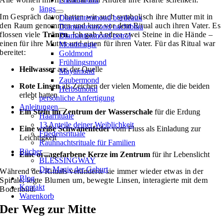
längs
Im Gespräch davor hatten wir auch symbolisch ihre Mutter mit in
Diamantenmond bordeaux
den Raum genommen und kurz vor dem Ritual auch ihren Vater. Es
Diamantenmond nachtblau
flossen viele
Tränen
. Ich gab Andrea zwei Steine in die Hände –
Diamantenmond petrol
einen für ihre Mutter und einen für ihren Vater. Für das Ritual war
Mondmagie
bereitet:
Goldmond
Frühlingsmond
Heilwasser
aus der Quelle
Mayamond
Zaubermond
Rote Linsen
als Zeichen der vielen Momente, die die beiden
Herbstmond
erlebt hatten
persönliche Anfertigung
Anleitungen
Ein Stein im Zentrum der Wasserschale
für die Erdung
Haarrituale
13 Anteile deiner Weiblichkeit
Eine weiße Schwanenfeder
vom Fluss als Einladung zur
Friedensrituale
Leichtigkeit
Rauhnachtsrituale für Familien
Bücher
Eine orangefarbene Kerze im Zentrum
für ihr Lebenslicht
BLESSINGWAY
Die Magie der Geburt
Während des Rituals veränderte sie immer wieder etwas in der
Blog
Spirale, legte Blumen um, bewegte Linsen, interagierte mit dem
Kontakt
Bodenbild.
Warenkorb
Der Weg zur Mitte