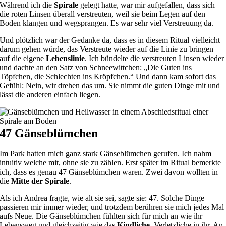
Während ich die
Spirale
gelegt hatte, war mir aufgefallen, dass sich
die roten Linsen überall verstreuten, weil sie beim Legen auf den
Boden klangen und wegsprangen. Es war sehr viel Verstreuung da.
Und plötzlich war der Gedanke da, dass es in diesem Ritual vielleicht
darum gehen würde, das Verstreute wieder auf die Linie zu bringen –
auf die eigene
Lebenslinie
. Ich bündelte die verstreuten Linsen wieder
und dachte an den Satz von Schneewittchen: „Die Guten ins
Töpfchen, die Schlechten ins Kröpfchen.“ Und dann kam sofort das
Gefühl: Nein, wir drehen das um. Sie nimmt die guten Dinge mit und
lässt die anderen einfach liegen.
47 Gänseblümchen
Im Park hatten mich ganz stark Gänseblümchen gerufen. Ich nahm
intuitiv welche mit, ohne sie zu zählen. Erst später im Ritual bemerkte
ich, dass es genau 47 Gänseblümchen waren. Zwei davon wollten in
die
Mitte der Spirale
.
Als ich Andrea fragte, wie alt sie sei, sagte sie: 47. Solche Dinge
passieren mir immer wieder, und trotzdem berühren sie mich jedes Mal
aufs Neue. Die Gänseblümchen fühlten sich für mich an wie ihr
Lebensweg und gleichzeitig wie das
Kindliche
, Verletzliche in ihr. An