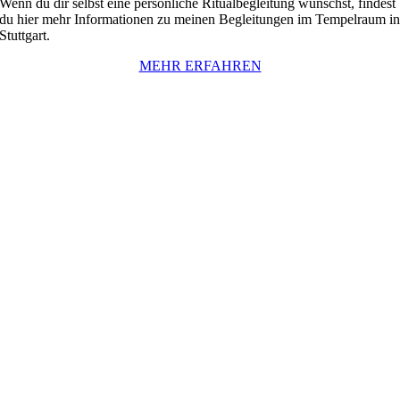
Wenn du dir selbst eine persönliche Ritualbegleitung wünschst, findest
du hier mehr Informationen zu meinen Begleitungen im Tempelraum i
Stuttgart.
MEHR ERFAHREN