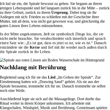
Ich lud sie ein, die Spirale bewusst zu gehen. Sie begann an ihrem
jetzigen Lebenspunkt und lief langsam zurück bis in die Mitte – zurück
zu ihrer Geburt, zurück zu ihrem
Ursprung
. Dabei trug sie ihr
Anliegen mit sich: Frieden zu schließen mit der Geschichte ihrer
Mutter, mit all dem, was nicht gut gewesen war, und gleichzeitig die
guten Linsen ihres Lebens mitzunehmen.
In der Mitte angekommen, ließ sie symbolisch Dinge los, die sie
nicht mehr brauchte. Sie verabschiedete sich innerlich und sprach
einen Satz wie: „Es ist gut, dass es jetzt so ist, wie es ist.“ Danach
entzündete sie die
Kerze
und lief mit ihr wieder nach außen durch
die Spirale zurück in ihr Leben.
Nachklang mit Berührung
Begleitend sang ich für sie das
Lied
„Im Gehen der Spirale“. Zur
Einstimmung hatten wir „Drawing Sand“ gehört. Als sie aus der
Spirale heraustrat, trommelte ich für sie. Danach trommelte sie selbst
noch eine Weile.
Anschließend legte sie sich auf die Massageliege. Dort durfte das
Ritual weiter in ihrem Körper ankommen. Ich arbeitete mit
Klangschalen, Windspiel, Musik und Berührung. Gemeinsam spürten