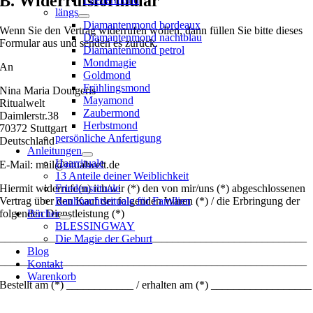
B. Widerrufsformular
längs
Diamantenmond bordeaux
Wenn Sie den Vertrag widerrufen wollen, dann füllen Sie bitte dieses
Diamantenmond nachtblau
Formular aus und senden es zurück.
Diamantenmond petrol
Mondmagie
An
Goldmond
Frühlingsmond
Nina Maria Doulgeris
Mayamond
Ritualwelt
Zaubermond
Daimlerstr.38
Herbstmond
70372 Stuttgart
persönliche Anfertigung
Deutschland
Anleitungen
Haarrituale
E-Mail: mail@ritualwelt.de
13 Anteile deiner Weiblichkeit
Hiermit widerrufe(n) ich/wir (*) den von mir/uns (*) abgeschlossenen
Friedensrituale
Vertrag über den Kauf der folgenden Waren (*) / die Erbringung der
Rauhnachtsrituale für Familien
folgenden Dienstleistung (*)
Bücher
BLESSINGWAY
_______________________________________________________
Die Magie der Geburt
Blog
_______________________________________________________
Kontakt
Warenkorb
Bestellt am (*) ____________ / erhalten am (*) __________________
________________________________________________________