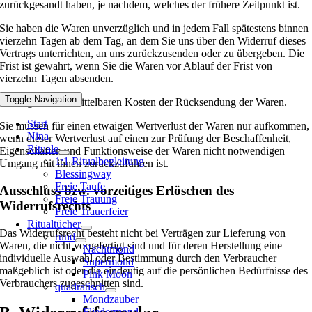
zurückgesandt haben, je nachdem, welches der frühere Zeitpunkt ist.
Sie haben die Waren unverzüglich und in jedem Fall spätestens binnen
vierzehn Tagen ab dem Tag, an dem Sie uns über den Widerruf dieses
Vertrags unterrichten, an uns zurückzusenden oder zu übergeben. Die
Frist ist gewahrt, wenn Sie die Waren vor Ablauf der Frist von
vierzehn Tagen absenden.
Toggle Navigation
Sie tragen die unmittelbaren Kosten der Rücksendung der Waren.
Start
Sie müssen für einen etwaigen Wertverlust der Waren nur aufkommen,
Nina
wenn dieser Wertverlust auf einen zur Prüfung der Beschaffenheit,
Rituale
Eigenschaften und Funktionsweise der Waren nicht notwendigen
1:1 Ritualbegleitung
Umgang mit ihnen zurückzuführen ist.
Blessingway
Freie Taufe
Ausschluss bzw. vorzeitiges Erlöschen des
Freie Trauung
Widerrufsrechts
Freie Trauerfeier
Ritualtücher
Das Widerrufsrecht besteht nicht bei Verträgen zur Lieferung von
rund
Waren, die nicht vorgefertigt sind und für deren Herstellung eine
Nachtmond
individuelle Auswahl oder Bestimmung durch den Verbraucher
Supermond
maßgeblich ist oder die eindeutig auf die persönlichen Bedürfnisse des
Pink Moon
Verbrauchers zugeschnitten sind.
quadratisch
Mondzauber
Fliedermond