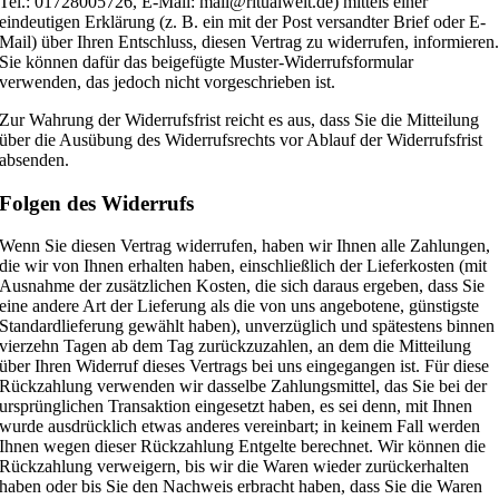
Tel.: 01728005726, E-Mail: mail@ritualwelt.de) mittels einer
eindeutigen Erklärung (z. B. ein mit der Post versandter Brief oder E-
Mail) über Ihren Entschluss, diesen Vertrag zu widerrufen, informieren
Sie können dafür das beigefügte Muster-Widerrufsformular
verwenden, das jedoch nicht vorgeschrieben ist.
Zur Wahrung der Widerrufsfrist reicht es aus, dass Sie die Mitteilung
über die Ausübung des Widerrufsrechts vor Ablauf der Widerrufsfrist
absenden.
Folgen des Widerrufs
Wenn Sie diesen Vertrag widerrufen, haben wir Ihnen alle Zahlungen,
die wir von Ihnen erhalten haben, einschließlich der Lieferkosten (mit
Ausnahme der zusätzlichen Kosten, die sich daraus ergeben, dass Sie
eine andere Art der Lieferung als die von uns angebotene, günstigste
Standardlieferung gewählt haben), unverzüglich und spätestens binnen
vierzehn Tagen ab dem Tag zurückzuzahlen, an dem die Mitteilung
über Ihren Widerruf dieses Vertrags bei uns eingegangen ist. Für diese
Rückzahlung verwenden wir dasselbe Zahlungsmittel, das Sie bei der
ursprünglichen Transaktion eingesetzt haben, es sei denn, mit Ihnen
wurde ausdrücklich etwas anderes vereinbart; in keinem Fall werden
Ihnen wegen dieser Rückzahlung Entgelte berechnet. Wir können die
Rückzahlung verweigern, bis wir die Waren wieder zurückerhalten
haben oder bis Sie den Nachweis erbracht haben, dass Sie die Waren