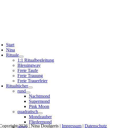
Start
Nina
Rituale
1:1 Ritualbegleitung
Blessingway
Freie Taufe
Freie Trauung
Freie Trauerfeier
Ritualtücher
rund
Nachtmond
Supermond
Pink Moon
quadratisch
Mondzauber
Fliedermond
Copyright 2026 | Nina Doulgeris |
Impressum
|
Datenschutz
längs