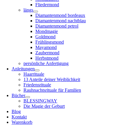
Fliedermond
längs
Diamantenmond bordeaux
Diamantenmond nachtblau
Diamantenmond petrol
Mondmagie
Goldmond
Frühlingsmond
Mayamond
Zaubermond
Herbstmond
persönliche Anfertigung
Anleitungen
Haarrituale
13 Anteile deiner Weiblichkeit
Friedensrituale
Rauhnachtsrituale für Familien
Bücher
BLESSINGWAY
Die Magie der Geburt
Blog
Kontakt
Warenkorb