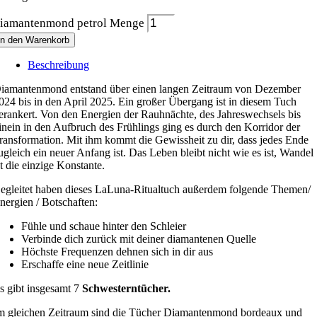
iamantenmond petrol Menge
In den Warenkorb
Beschreibung
iamantenmond entstand über einen langen Zeitraum von Dezember
024 bis in den April 2025. Ein großer Übergang ist in diesem Tuch
erankert. Von den Energien der Rauhnächte, des Jahreswechsels bis
inein in den Aufbruch des Frühlings ging es durch den Korridor der
ransformation. Mit ihm kommt die Gewissheit zu dir, dass jedes Ende
ugleich ein neuer Anfang ist. Das Leben bleibt nicht wie es ist, Wandel
st die einzige Konstante.
egleitet haben dieses LaLuna-Ritualtuch außerdem folgende Themen/
nergien / Botschaften:
Fühle und schaue hinter den Schleier
Verbinde dich zurück mit deiner diamantenen Quelle
Höchste Frequenzen dehnen sich in dir aus
Erschaffe eine neue Zeitlinie
s gibt insgesamt 7
Schwesterntücher.
m gleichen Zeitraum sind die Tücher Diamantenmond bordeaux und