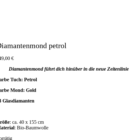
iamantenmond petrol
49,00
€
Diamantenmond führt dich hinüber in die neue Zeitenlinie
arbe Tuch: Petrol
arbe Mond: Gold
3 Glasdiamanten
röße
: ca. 40 x 155 cm
aterial
: Bio-Baumwolle
orrätig