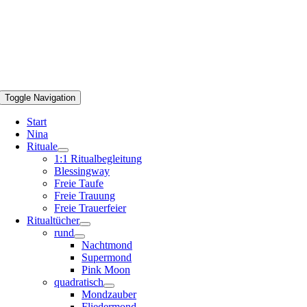
Toggle Navigation
Start
Nina
Rituale
1:1 Ritualbegleitung
Blessingway
Freie Taufe
Freie Trauung
Freie Trauerfeier
Ritualtücher
rund
Nachtmond
Supermond
Pink Moon
quadratisch
Mondzauber
Fliedermond