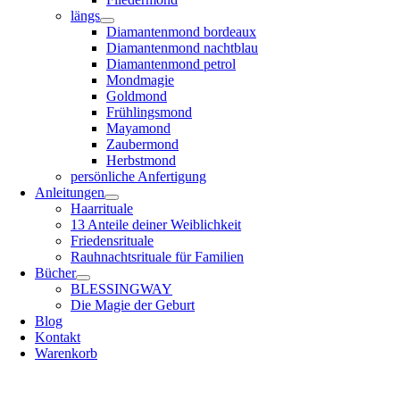
längs
Diamantenmond bordeaux
Diamantenmond nachtblau
Diamantenmond petrol
Mondmagie
Goldmond
Frühlingsmond
Mayamond
Zaubermond
Herbstmond
persönliche Anfertigung
Anleitungen
Haarrituale
13 Anteile deiner Weiblichkeit
Friedensrituale
Rauhnachtsrituale für Familien
Bücher
BLESSINGWAY
Die Magie der Geburt
Blog
Kontakt
Warenkorb