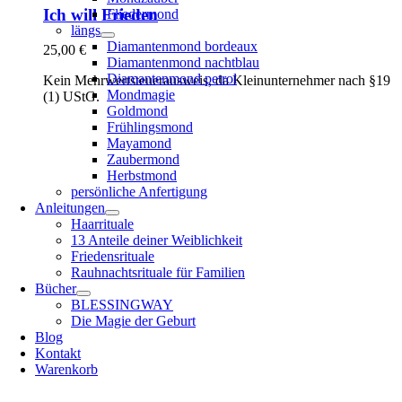
Ich will Frieden
Fliedermond
längs
Diamantenmond bordeaux
25,00
€
Diamantenmond nachtblau
Diamantenmond petrol
Kein Mehrwertsteuerausweis, da Kleinunternehmer nach §19
Mondmagie
(1) UStG.
Goldmond
Frühlingsmond
Mayamond
Zaubermond
Herbstmond
persönliche Anfertigung
Anleitungen
Haarrituale
13 Anteile deiner Weiblichkeit
Friedensrituale
Rauhnachtsrituale für Familien
Bücher
BLESSINGWAY
Die Magie der Geburt
Blog
Kontakt
Warenkorb