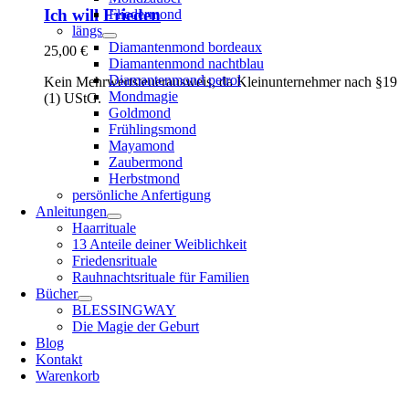
Ich will Frieden
Fliedermond
längs
Diamantenmond bordeaux
25,00
€
Diamantenmond nachtblau
Diamantenmond petrol
Kein Mehrwertsteuerausweis, da Kleinunternehmer nach §19
Mondmagie
(1) UStG.
Goldmond
Frühlingsmond
Mayamond
Zaubermond
Herbstmond
persönliche Anfertigung
Anleitungen
Haarrituale
13 Anteile deiner Weiblichkeit
Friedensrituale
Rauhnachtsrituale für Familien
Bücher
BLESSINGWAY
Die Magie der Geburt
Blog
Kontakt
Warenkorb