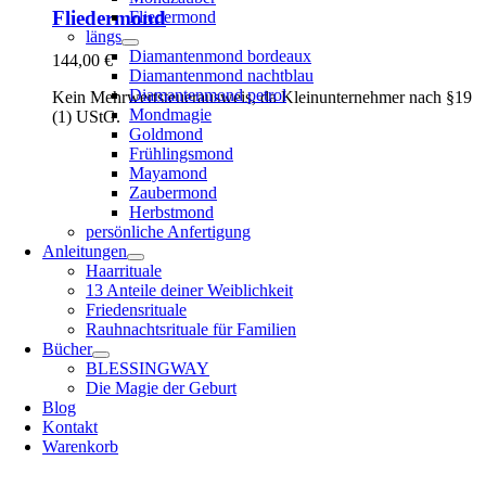
Fliedermond
Fliedermond
längs
Diamantenmond bordeaux
144,00
€
Diamantenmond nachtblau
Diamantenmond petrol
Kein Mehrwertsteuerausweis, da Kleinunternehmer nach §19
Mondmagie
(1) UStG.
Goldmond
Frühlingsmond
Mayamond
Zaubermond
Herbstmond
persönliche Anfertigung
Anleitungen
Haarrituale
13 Anteile deiner Weiblichkeit
Friedensrituale
Rauhnachtsrituale für Familien
Bücher
BLESSINGWAY
Die Magie der Geburt
Blog
Kontakt
Warenkorb