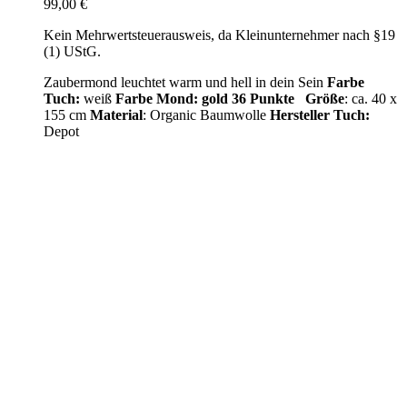
99,00
€
Kein Mehrwertsteuerausweis, da Kleinunternehmer nach §19
(1) UStG.
Zaubermond leuchtet warm und hell in dein Sein
Farbe
Tuch:
weiß
Farbe Mond: gold
36 Punkte
Größe
: ca. 40 x
155 cm
Material
: Organic Baumwolle
Hersteller Tuch:
Depot