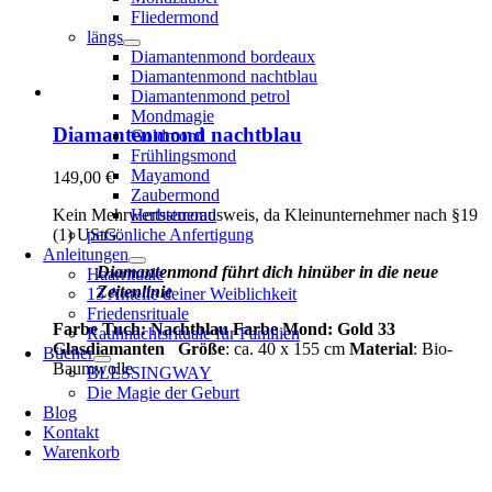
Fliedermond
längs
Diamantenmond bordeaux
Diamantenmond nachtblau
Diamantenmond petrol
Mondmagie
Diamantenmond nachtblau
Goldmond
Frühlingsmond
Mayamond
149,00
€
Zaubermond
Kein Mehrwertsteuerausweis, da Kleinunternehmer nach §19
Herbstmond
(1) UStG.
persönliche Anfertigung
Anleitungen
Diamantenmond führt dich hinüber in die neue
Haarrituale
Zeitenlinie
13 Anteile deiner Weiblichkeit
Friedensrituale
Farbe Tuch: Nachtblau
Farbe Mond: Gold
33
Rauhnachtsrituale für Familien
Glasdiamanten
Größe
: ca. 40 x 155 cm
Material
: Bio-
Bücher
Baumwolle
BLESSINGWAY
Die Magie der Geburt
Blog
Kontakt
Warenkorb