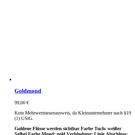
Goldmond
99,00
€
Kein Mehrwertsteuerausweis, da Kleinunternehmer nach §19
(1) UStG.
Goldene Flüsse werden sichtbar
Farbe Tuch: weißer
Salbei
Farbe Mond: gold
Verbindung: Linie
Abschluss: