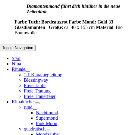
Diamantenmond führt dich hinüber in die neue
Zeitenlinie
Farbe Tuch: Bordeauxrot
Farbe Mond: Gold
33
Glasdiamanten
Größe
: ca. 40 x 155 cm
Material
: Bio-
Baumwolle
Toggle Navigation
Start
Nina
Rituale
1:1 Ritualbegleitung
Blessingway
Freie Taufe
Freie Trauung
Freie Trauerfeier
Ritualtücher
rund
Nachtmond
Supermond
Pink Moon
quadratisch
Mondzauber