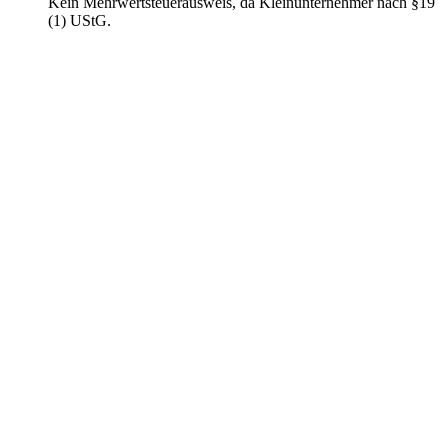
Kein Mehrwertsteuerausweis, da Kleinunternehmer nach §19
(1) UStG.