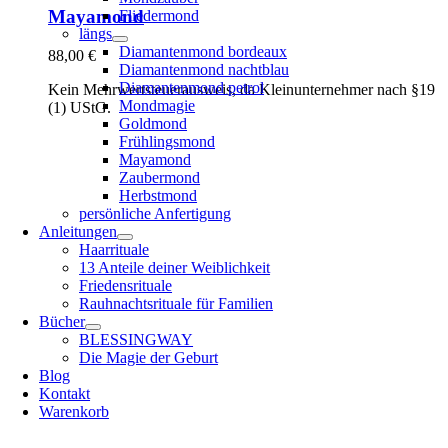
Mayamond
Fliedermond
längs
Diamantenmond bordeaux
88,00
€
Diamantenmond nachtblau
Diamantenmond petrol
Kein Mehrwertsteuerausweis, da Kleinunternehmer nach §19
Mondmagie
(1) UStG.
Goldmond
Frühlingsmond
Mayamond
Zaubermond
Herbstmond
persönliche Anfertigung
Anleitungen
Haarrituale
13 Anteile deiner Weiblichkeit
Friedensrituale
Rauhnachtsrituale für Familien
Bücher
BLESSINGWAY
Die Magie der Geburt
Blog
Kontakt
Warenkorb