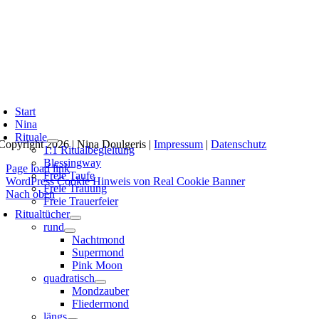
Start
Nina
Rituale
Copyright 2026 | Nina Doulgeris |
Impressum
|
Datenschutz
1:1 Ritualbegleitung
Blessingway
Page load link
Freie Taufe
WordPress Cookie Hinweis von Real Cookie Banner
Freie Trauung
Nach oben
Freie Trauerfeier
Ritualtücher
rund
Nachtmond
Supermond
Pink Moon
quadratisch
Mondzauber
Fliedermond
längs