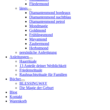
Fliedermond
längs
Diamantenmond bordeaux
Diamantenmond nachtblau
Diamantenmond petrol
Mondmagie
Goldmond
Frühlingsmond
Mayamond
Zaubermond
Herbstmond
persönliche Anfertigung
Anleitungen
Haarrituale
13 Anteile deiner Weiblichkeit
Friedensrituale
Rauhnachtsrituale für Familien
Bücher
BLESSINGWAY
Die Magie der Geburt
Blog
Kontakt
Warenkorb