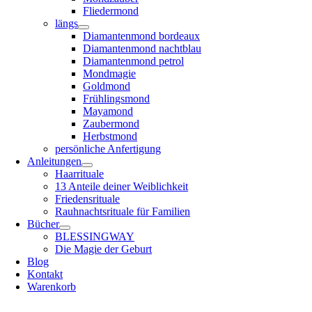
Fliedermond
längs
Diamantenmond bordeaux
Diamantenmond nachtblau
Diamantenmond petrol
Mondmagie
Goldmond
Frühlingsmond
Mayamond
Zaubermond
Herbstmond
persönliche Anfertigung
Anleitungen
Haarrituale
13 Anteile deiner Weiblichkeit
Friedensrituale
Rauhnachtsrituale für Familien
Bücher
BLESSINGWAY
Die Magie der Geburt
Blog
Kontakt
Warenkorb