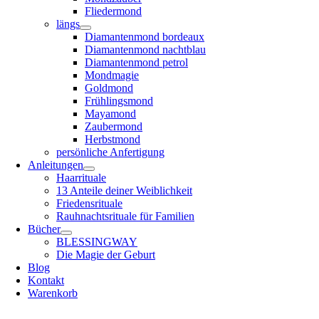
Fliedermond
längs
Diamantenmond bordeaux
Diamantenmond nachtblau
Diamantenmond petrol
Mondmagie
Goldmond
Frühlingsmond
Mayamond
Zaubermond
Herbstmond
persönliche Anfertigung
Anleitungen
Haarrituale
13 Anteile deiner Weiblichkeit
Friedensrituale
Rauhnachtsrituale für Familien
Bücher
BLESSINGWAY
Die Magie der Geburt
Blog
Kontakt
Warenkorb