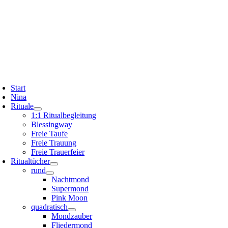
Start
Nina
Rituale
1:1 Ritualbegleitung
Blessingway
Freie Taufe
Freie Trauung
Freie Trauerfeier
Ritualtücher
rund
Nachtmond
Supermond
Pink Moon
quadratisch
Mondzauber
Fliedermond