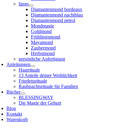
längs
Diamantenmond bordeaux
Diamantenmond nachtblau
Diamantenmond petrol
Mondmagie
Goldmond
Frühlingsmond
Mayamond
Zaubermond
Herbstmond
persönliche Anfertigung
Anleitungen
Haarrituale
13 Anteile deiner Weiblichkeit
Friedensrituale
Rauhnachtsrituale für Familien
Bücher
BLESSINGWAY
Die Magie der Geburt
Blog
Kontakt
Warenkorb