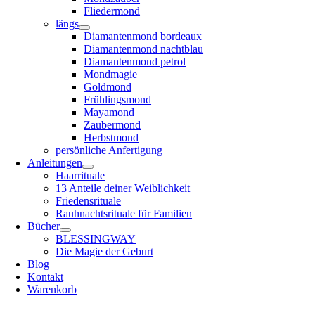
Fliedermond
längs
Diamantenmond bordeaux
Diamantenmond nachtblau
Diamantenmond petrol
Mondmagie
Goldmond
Frühlingsmond
Mayamond
Zaubermond
Herbstmond
persönliche Anfertigung
Anleitungen
Haarrituale
13 Anteile deiner Weiblichkeit
Friedensrituale
Rauhnachtsrituale für Familien
Bücher
BLESSINGWAY
Die Magie der Geburt
Blog
Kontakt
Warenkorb