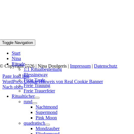
Toggle Navigation
Start
Nina
Rituale
© Copyright 2026 | Nina Doulgeris |
Impressum
|
Datenschutz
1:1 Ritualbegleitung
Blessingway
Page load link
Freie Taufe
WordPress Cookie Hinweis von Real Cookie Banner
Freie Trauung
Nach oben
Freie Trauerfeier
Ritualtücher
rund
Nachtmond
Supermond
Pink Moon
quadratisch
Mondzauber
Fliedermond