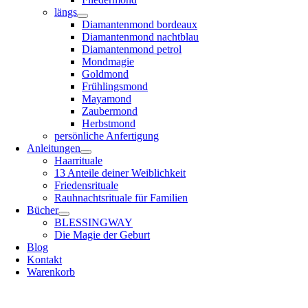
längs
Diamantenmond bordeaux
Diamantenmond nachtblau
Diamantenmond petrol
Mondmagie
Goldmond
Frühlingsmond
Mayamond
Zaubermond
Herbstmond
persönliche Anfertigung
Anleitungen
Haarrituale
13 Anteile deiner Weiblichkeit
Friedensrituale
Rauhnachtsrituale für Familien
Bücher
BLESSINGWAY
Die Magie der Geburt
Blog
Kontakt
Warenkorb