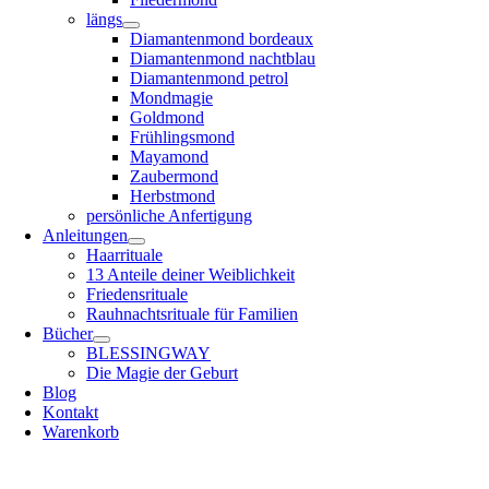
längs
Diamantenmond bordeaux
Diamantenmond nachtblau
Diamantenmond petrol
Mondmagie
Goldmond
Frühlingsmond
Mayamond
Zaubermond
Herbstmond
persönliche Anfertigung
Anleitungen
Haarrituale
13 Anteile deiner Weiblichkeit
Friedensrituale
Rauhnachtsrituale für Familien
Bücher
BLESSINGWAY
Die Magie der Geburt
Blog
Kontakt
Warenkorb