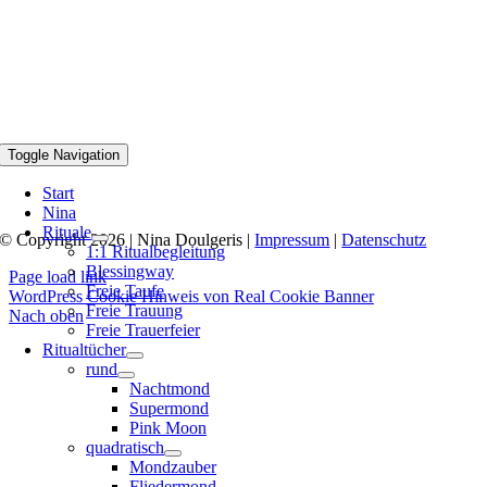
Toggle Navigation
Start
Nina
Rituale
© Copyright 2026 | Nina Doulgeris |
Impressum
|
Datenschutz
1:1 Ritualbegleitung
Blessingway
Page load link
Freie Taufe
WordPress Cookie Hinweis von Real Cookie Banner
Freie Trauung
Nach oben
Freie Trauerfeier
Ritualtücher
rund
Nachtmond
Supermond
Pink Moon
quadratisch
Mondzauber
Fliedermond