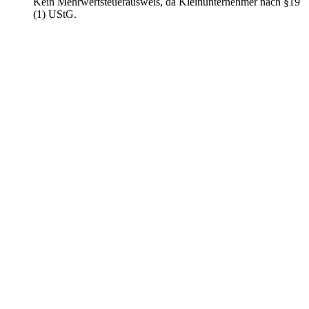
Kein Mehrwertsteuerausweis, da Kleinunternehmer nach §19
(1) UStG.