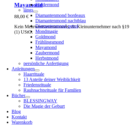
Mayamond
Fliedermond
längs
Diamantenmond bordeaux
88,00
€
Diamantenmond nachtblau
Diamantenmond petrol
Kein Mehrwertsteuerausweis, da Kleinunternehmer nach §19
Mondmagie
(1) UStG.
Goldmond
Frühlingsmond
Mayamond
Zaubermond
Herbstmond
persönliche Anfertigung
Anleitungen
Haarrituale
13 Anteile deiner Weiblichkeit
Friedensrituale
Rauhnachtsrituale für Familien
Bücher
BLESSINGWAY
Die Magie der Geburt
Blog
Kontakt
Warenkorb